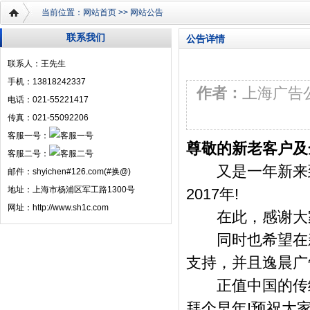
当前位置：
网站首页
>>
网站公告
联系我们
公告详情
联系人：王先生
手机：13818242337
作者：
上海广
1
电话：021-55221417
传真：021-55092206
客服一号：
尊敬的新老客户及
客服二号：
又是一年新来到!
邮件：shyichen#126.com(#换@)
地址：上海市杨浦区军工路1300号
2017年!
网址：http://www.sh1c.com
在此，感谢大家
同时也希望在新
支持，并且逸晨广
正值中国的传统
拜个早年!预祝大家