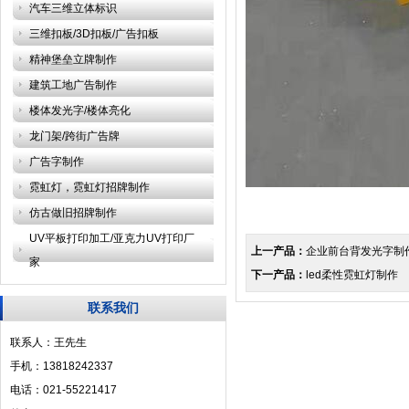
汽车三维立体标识
三维扣板/3D扣板/广告扣板
精神堡垒立牌制作
建筑工地广告制作
楼体发光字/楼体亮化
龙门架/跨街广告牌
广告字制作
霓虹灯，霓虹灯招牌制作
仿古做旧招牌制作
UV平板打印加工/亚克力UV打印厂
上一产品：
企业前台背发光字制
家
下一产品：
led柔性霓虹灯制作
联系我们
联系人：王先生
手机：13818242337
电话：021-55221417