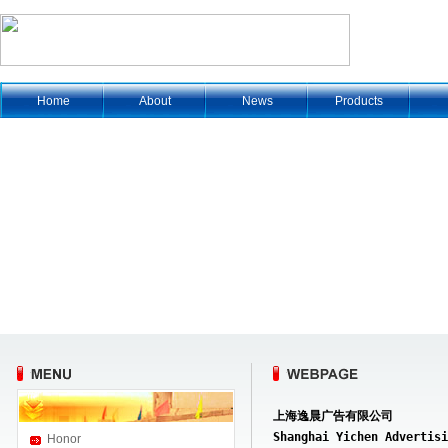
Home
About
News
Products
上海逸晨广告有限公司
Shanghai Yichen Advertisi
Honor