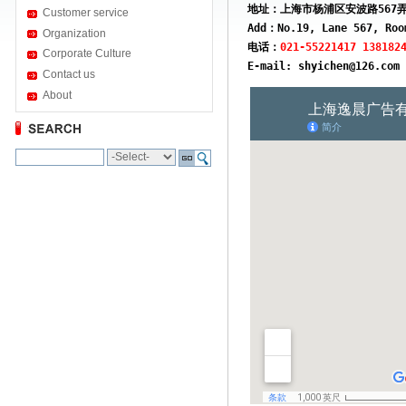
地址：上海市杨浦区安波路567弄1
Customer service
Add：No.19, Lane 567, Roo
Organization
电话：
021-55221417
138182
Corporate Culture
E-mail: 
shyichen@126.com
Contact us
About